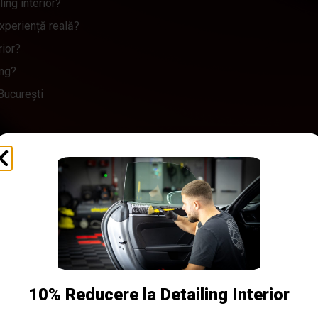
ing interior?
experiență reală?
rior?
ing?
 București
eapărat un interior pierdut. În multe cazuri, diferența dintre „mași
ailing interior făcut corect, cu produse potrivite, răbdare și atenție
etailing interior auto realizat de Detailing Maniacs, pe baza imagi
caune textile, plastice, fețe de uși și zona consolei centrale. Du
10% Reducere la Detailing Interior
osit.