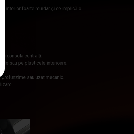
un interior foarte murdar și ce implică o
 și consola centrală.
bile sau pe plasticele interioare.
în profunzime sau uzat mecanic.
lizare.