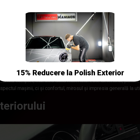
ltate imposibile, ci să explice realist ce se poate recupera dintr-
oate recupera foarte mult din aspectul unei mașini folosite intens.
iferențe se văd la covorașe, mochetă, scaune, fețe de uși, praguri
 atunci când murdăria este prinsă în textil, în zonele greu accesi
15% Reducere la Polish Exterior
apizată, nu dintr-o singură operațiune rapidă.
iminată complet, mai ales dacă materialul este deteriorat, pătat 
pectul mașinii, ci și confortul, mirosul și impresia generală la uti
nteriorului