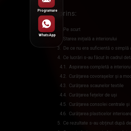
Cuprins:
Pe scurt
Starea inițială a interiorului
De ce nu era suficientă o simplă 
Ce lucrări s-au făcut în cadrul deta
Aspirarea completă a interioru
Curățarea covorașelor și a mo
Curățarea scaunelor textile
Curățarea fețelor de uși
Curățarea consolei centrale și
Curățarea plasticelor interioar
Ce rezultate s-au obținut după de