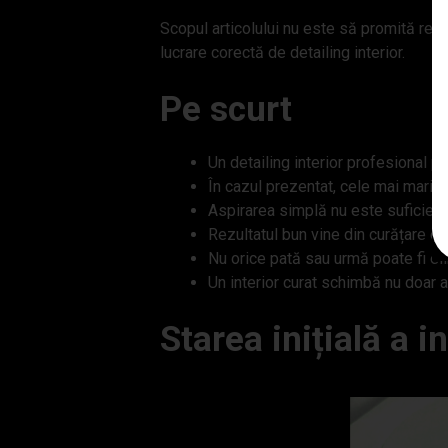
Scopul articolului nu este să promită rezu
lucrare corectă de detailing interior.
Pe scurt
Un detailing interior profesional p
În cazul prezentat, cele mai mari d
Aspirarea simplă nu este suficientă
Rezultatul bun vine din curățare et
Nu orice pată sau urmă poate fi el
Un interior curat schimbă nu doar as
Starea inițială a i