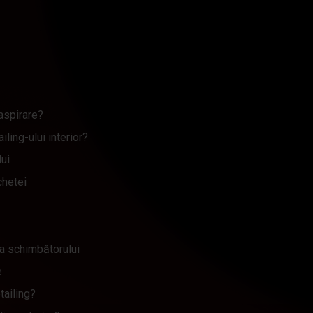
aspirare?
iling-ului interior?
lui
chetei
 a schimbătorului
e
tailing?