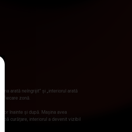
na arată neîngrijit” și „interiorul arată
 la fiecare zonă.
nilor înainte și după. Mașina avea
pă curățare, interiorul a devenit vizibil