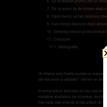
Ce nu trebuie promis într-un detail
De ce acest tip de lucrare arată 
Când merită să faci detailing inte
Cum întreții interiorul după detail
Detailing interior profesional în
Concluzie
Bibliografie:
Un interior auto foarte murdar nu înseamnă n
din nou curat și utilizabil” stă într-un det
În acest articol analizăm un caz real de d
murdărie acumulată pe covorașe, mochetă, s
mai curat, mai ordonat și mai plăcut de fol